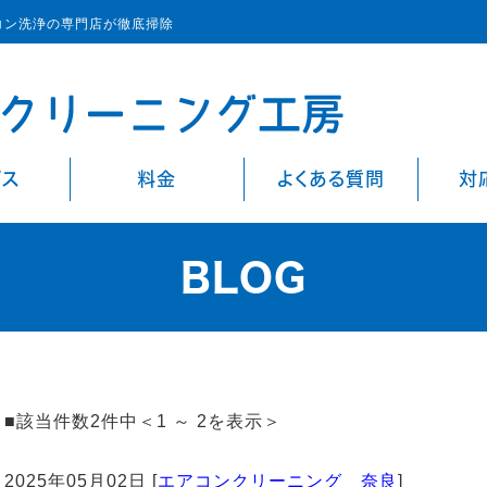
コン洗浄の専門店が徹底掃除
ビス
料金
よくある質問
対
BLOG
■該当件数2件中＜1 ～ 2を表示＞
2025年05月02日 [
エアコンクリーニング 奈良
]