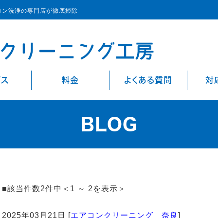
コン洗浄の専門店が徹底掃除
ビス
料金
よくある質問
対
BLOG
■該当件数2件中＜1 ～ 2を表示＞
2025年03月21日 [
エアコンクリーニング 奈良
]