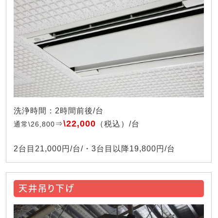
洗浄時間：2時間前後/台
\22,000
⇒
（税込）/台
通常\26,800
2台目21,000円/台/・3台目以降19,800円/台
天井吊り下げ