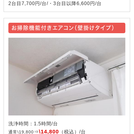
2台目7,700円/台/・3台目以降6,600円/台
お掃除機能付きエアコン（壁掛けタイプ）
洗浄時間：1.5時間/台
\14,800
⇒
（税込）/台
通常\19,800