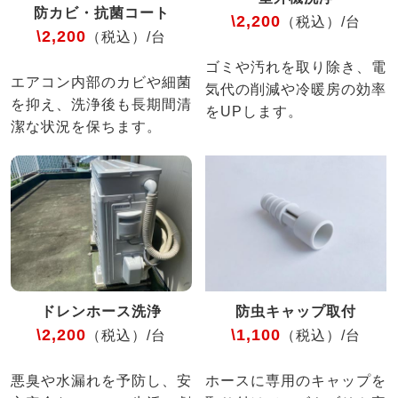
防カビ・抗菌コート
\2,200
（税込）/台
\2,200
（税込）/台
ゴミや汚れを取り除き、電
エアコン内部のカビや細菌
気代の削減や冷暖房の効率
を抑え、洗浄後も長期間清
をUPします。
潔な状況を保ちます。
ドレンホース洗浄
防虫キャップ取付
\2,200
\1,100
（税込）/台
（税込）/台
悪臭や水漏れを予防し、安
ホースに専用のキャップを