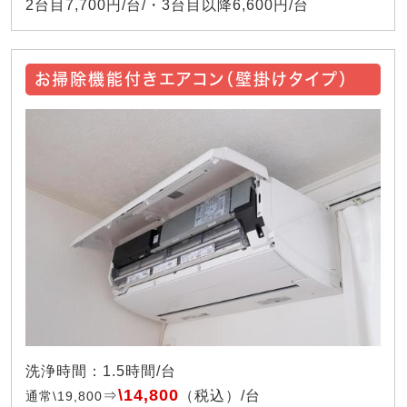
2台目7,700円/台/・3台目以降6,600円/台
お掃除機能付きエアコン（壁掛けタイプ）
洗浄時間：1.5時間/台
\14,800
⇒
（税込）/台
通常\19,800