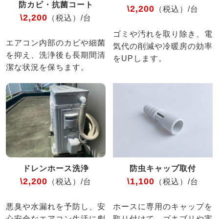
防カビ・抗菌コート
\2,200
（税込）/台
\2,200
（税込）/台
ゴミや汚れを取り除き、電
エアコン内部のカビや細菌
気代の削減や冷暖房の効率
を抑え、洗浄後も長期間清
をUPします。
潔な状況を保ちます。
ドレンホース洗浄
防虫キャップ取付
\2,200
\1,100
（税込）/台
（税込）/台
悪臭や水漏れを予防し、安
ホースに専用のキャップを
心安全なエアコン生活に劇
取り付けて、ゴキブリや害