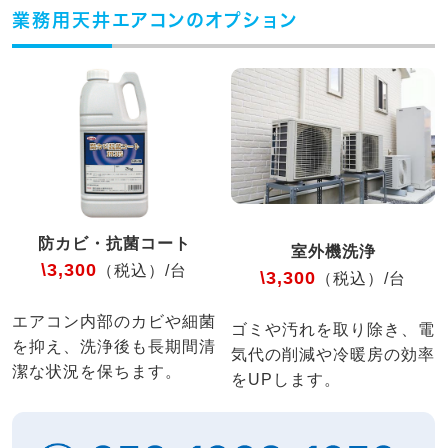
業務用天井エアコンのオプション
防カビ・抗菌コート
室外機洗浄
\3,300
（税込）/台
\3,300
（税込）/台
エアコン内部のカビや細菌
ゴミや汚れを取り除き、電
を抑え、洗浄後も長期間清
気代の削減や冷暖房の効率
潔な状況を保ちます。
をUPします。