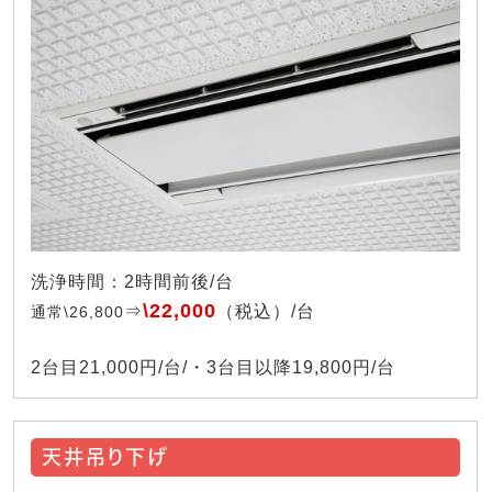
洗浄時間：2時間前後/台
\22,000
⇒
（税込）/台
通常\26,800
2台目21,000円/台/・3台目以降19,800円/台
天井吊り下げ