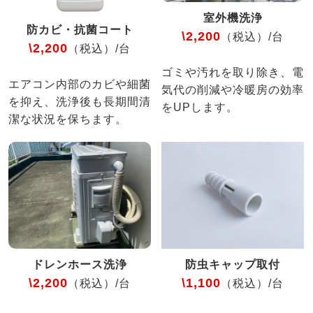
室外機洗浄
防カビ・抗菌コート
\2,200
（税込）/台
\2,200
（税込）/台
ゴミや汚れを取り除き、電
エアコン内部のカビや細菌
気代の削減や冷暖房の効率
を抑え、洗浄後も長期間清
をUPします。
潔な状況を保ちます。
ドレンホース洗浄
防虫キャップ取付
\2,200
\1,100
（税込）/台
（税込）/台