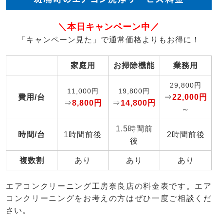
＼本日キャンペーン中／
「キャンペーン見た」で通常価格よりもお得に！
家庭用
お掃除機能
業務用
29,800円
11,000円
19,800円
費用/台
⇒
22,000円
⇒
8,800円
⇒
14,800円
～
1.5時間前
時間/台
1時間前後
2時間前後
後
複数割
あり
あり
あり
エアコンクリーニング工房奈良店の料金表です。エア
コンクリーニングをお考えの方はぜひ一度ご相談くだ
さい。